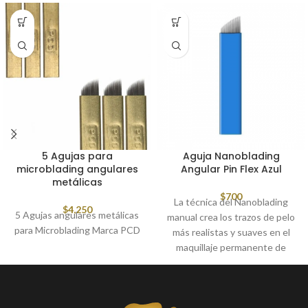
5 Agujas para
Aguja Nanoblading
microblading angulares
Angular Pin Flex Azul
metálicas
$
700
La técnica del Nanoblading
$
4,250
5 Agujas angulares metálicas
manual crea los trazos de pelo
para Microblading Marca PCD
más realistas y suaves en el
maquillaje permanente de
cejas, también conocido como
Bordado de cejas. Esta técnica
permite crear trazos de pelo
mas fino que llenan los