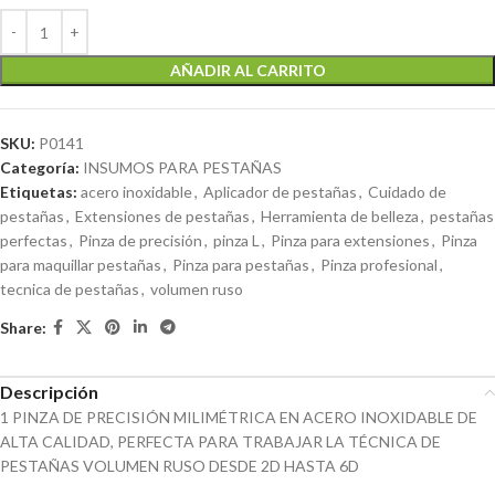
AÑADIR AL CARRITO
SKU:
P0141
Categoría:
INSUMOS PARA PESTAÑAS
Etiquetas:
acero inoxidable
,
Aplicador de pestañas
,
Cuidado de
pestañas
,
Extensiones de pestañas
,
Herramienta de belleza
,
pestañas
perfectas
,
Pinza de precisión
,
pinza L
,
Pinza para extensiones
,
Pinza
para maquillar pestañas
,
Pinza para pestañas
,
Pinza profesional
,
tecnica de pestañas
,
volumen ruso
Share:
Descripción
1 PINZA DE PRECISIÓN MILIMÉTRICA EN ACERO INOXIDABLE DE
ALTA CALIDAD, PERFECTA PARA TRABAJAR LA TÉCNICA DE
PESTAÑAS VOLUMEN RUSO DESDE 2D HASTA 6D