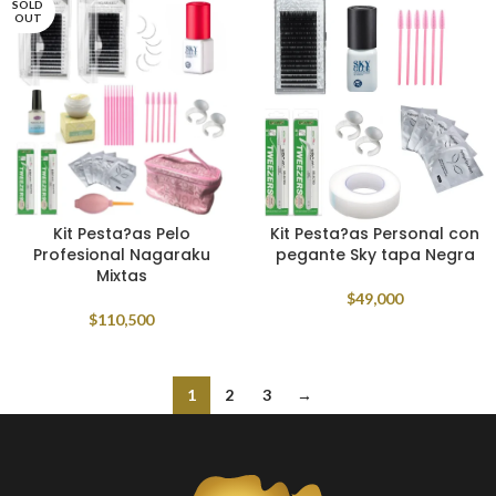
SOLD
OUT
Kit Pesta?as Pelo
Kit Pesta?as Personal con
Profesional Nagaraku
pegante Sky tapa Negra
Mixtas
$
49,000
$
110,500
1
2
3
→