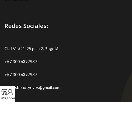
Redes Sociales:
Cl. 161 #21-25 piso 2, Bogotá
+57 300 6397937
+57 300 6397937
ventasbeautyeyes@gmail.com
Shop
My account