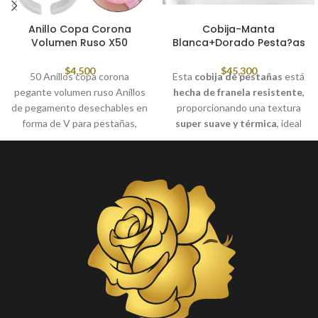
Anillo Copa Corona
Cobija-Manta
Volumen Ruso X50
Blanca+Dorado Pesta?as
$
4,500
$
45,300
50 Anillos copa corona
Esta
cobija de pestañas
está
pegante volumen ruso Anillos
hecha de franela resistente
,
de pegamento desechables en
proporcionando una textura
forma de V para pestañas,
super suave y térmica
, ideal
Soporte para dedos Color:
para ofrecer comodidad
Rosa/blanco Material: Plástico.
durante el cuidado y aplicación
de las pestañas.