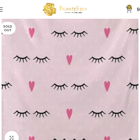
0
$
SOLD
OUT
Click to enlarge