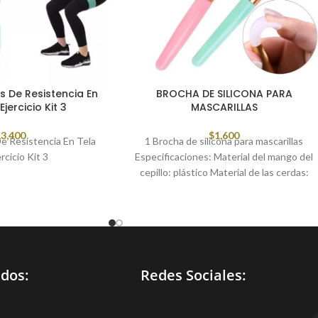
s De Resistencia En
BROCHA DE SILICONA PARA
Ejercicio Kit 3
MASCARILLAS
3,400
$
1,600
De Resistencia En Tela
1 Brocha de silicona para mascarillas
rcicio Kit 3
Especificaciones: Material del mango del
cepillo: plástico Material de las cerdas:
silicona Color: Beige con dorado y blanco
Características: Cepillo aplicador de
silicona (calidad superior) muy fácil de
aplicar capas finas de productos de
cuidado de la piel uniformemente Suave e
higiénico. Adecuado para pieles sensibles
idos:
Redes Sociales:
de cara y cuerpo, Uso Profesional y
doméstico. Fácil de limpiar con agua,
duradero para alta temperatura y varios