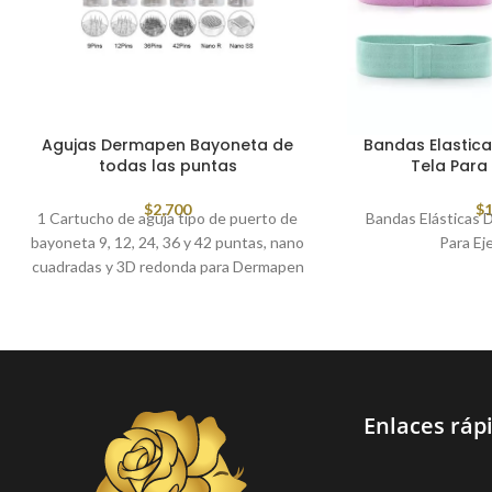
Agujas Dermapen Bayoneta de
Bandas Elastica
todas las puntas
Tela Para 
$
2,700
$
1
1 Cartucho de aguja tipo de puerto de
Bandas Elásticas 
bayoneta 9, 12, 24, 36 y 42 puntas, nano
Para Eje
cuadradas y 3D redonda para Dermapen
Enlaces ráp