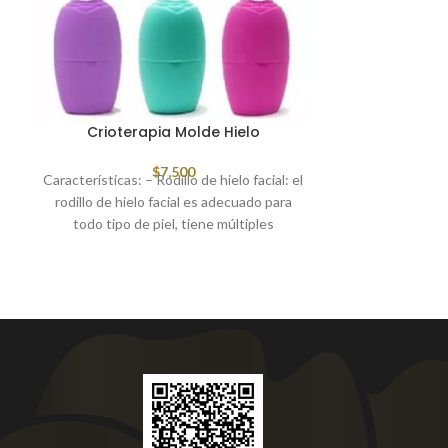
Crioterapia Molde Hielo
Exfolia
$
7,500
Características: – Rodillo de hielo facial: el
1 Mascarila facia
rodillo de hielo facial es adecuado para
a profundidudad 
todo tipo de piel, tiene múltiples
piel