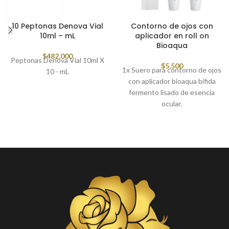
10 Peptonas Denova Vial
Contorno de ojos con
10ml – mL
aplicador en roll on
Bioaqua
$
482,000
Peptonas Denova Vial 10ml X
$
5,500
1x Suero para contorno de ojos
10 - mL
con aplicador bioaqua bifida
fermento lisado de esencia
ocular.