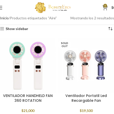
0
$
Inicio
Productos etiquetados “Aire”
Mostrando los 2 resultados
Show sidebar
SOLD
OUT
VENTILADOR HANDHELD FAN
Ventilador Portatil Led
360 ROTATION
Recargable Fan
$
21,000
$
19,500