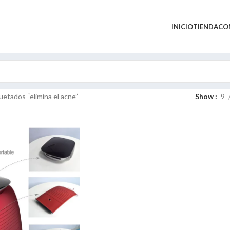
INICIO
TIENDA
CO
etados “elimina el acne”
Show
9