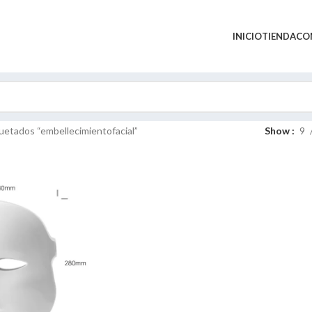
INICIO
TIENDA
CO
uetados “embellecimientofacial”
Show
9