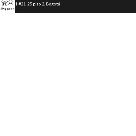
Cl. 161 #21-25 piso 2, Bogotá
Shop
My account
+57 300 6397937
+57 300 6397937
ventasbeautyeyes@gmail.com
© 2022 Beauty Eyes Store. All rights reserved. Sitio creado por
Digital
Future Agency