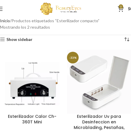
0
$
Inicio
Productos etiquetados “Esterilizador compacto”
Mostrando los 2 resultados
Show sidebar
-33%
Esterilizador Calor Ch-
Esterilizador Uv para
360T Mini
Desinfeccion en
Microblading, Pestañas,