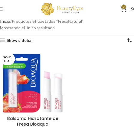
0
$
Inicio
Productos etiquetados “FresaNatural”
Mostrando el único resultado
Show sidebar
SOLD
OUT
Balsamo Hidratante de
Fresa Bioaqua