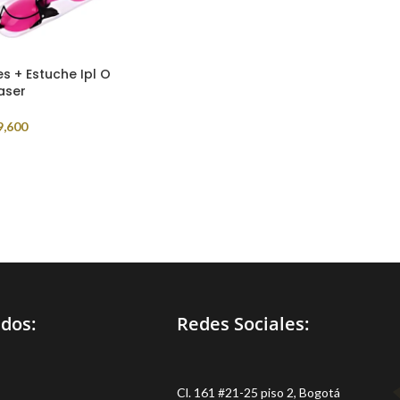
s + Estuche Ipl O
aser
9,600
idos:
Redes Sociales:
Cl. 161 #21-25 piso 2, Bogotá