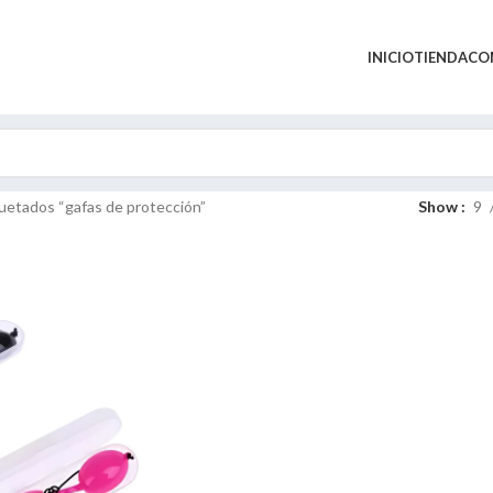
INICIO
TIENDA
CO
uetados “gafas de protección”
Show
9