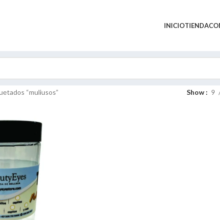
INICIO
TIENDA
CO
uetados “muliusos”
Show
9