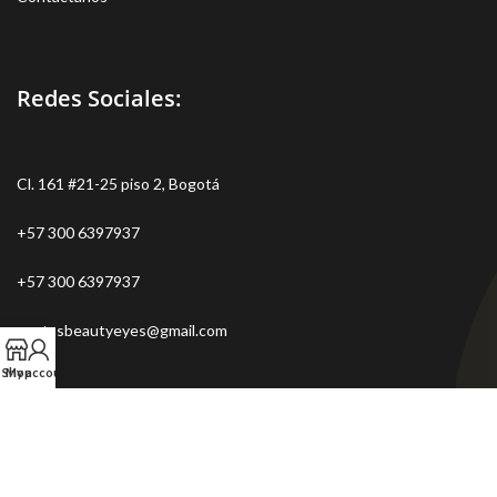
Redes Sociales:
Cl. 161 #21-25 piso 2, Bogotá
+57 300 6397937
+57 300 6397937
ventasbeautyeyes@gmail.com
Shop
My account