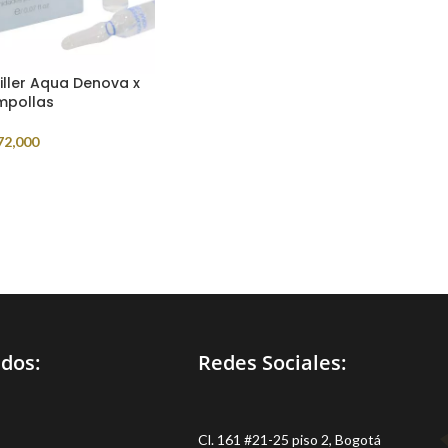
iller Aqua Denova x
mpollas
72,000
idos:
Redes Sociales:
Cl. 161 #21-25 piso 2, Bogotá