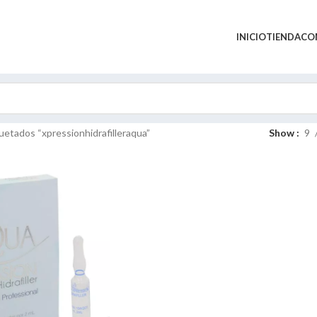
INICIO
TIENDA
CO
uetados “xpressionhidrafilleraqua”
Show
9